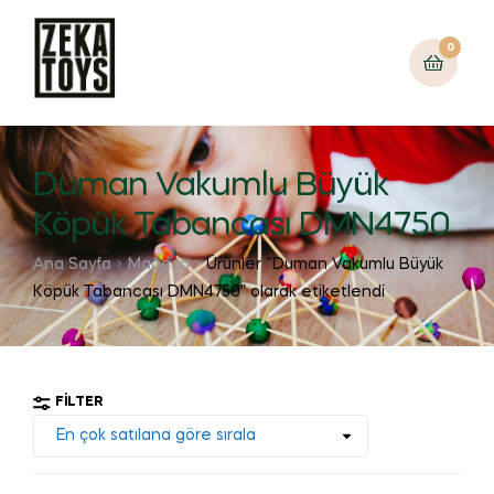
0
Duman Vakumlu Büyük
Köpük Tabancası DMN4750
Ana Sayfa
Mağaza
Ürünler “Duman Vakumlu Büyük
Köpük Tabancası DMN4750” olarak etiketlendi
FILTER