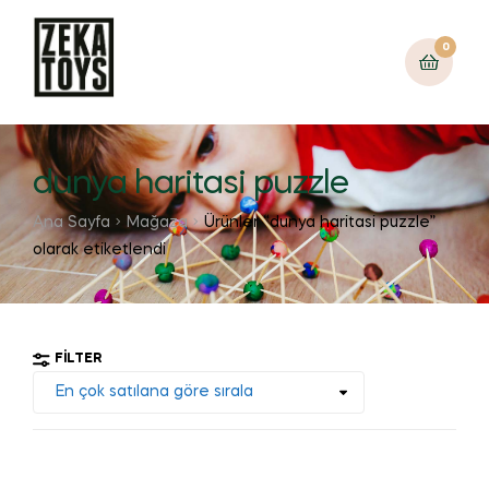
0
dunya haritasi puzzle
Ana Sayfa
Mağaza
Ürünler “dunya haritasi puzzle”
olarak etiketlendi
FILTER