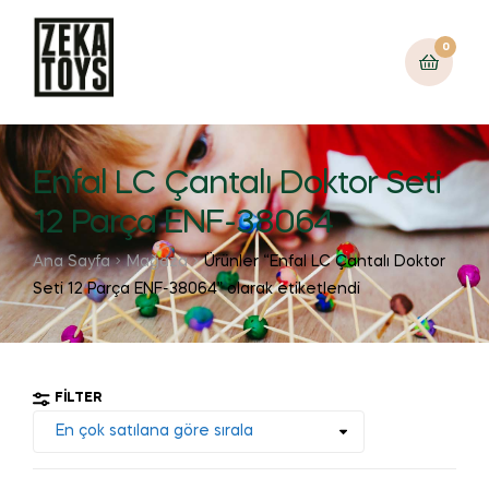
0
Enfal LC Çantalı Doktor Seti
12 Parça ENF-38064
Ana Sayfa
Mağaza
Ürünler “Enfal LC Çantalı Doktor
Seti 12 Parça ENF-38064” olarak etiketlendi
FILTER