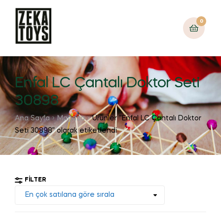
0
Enfal LC Çantalı Doktor Seti
30898
Ana Sayfa
Mağaza
Ürünler “Enfal LC Çantalı Doktor
Seti 30898” olarak etiketlendi
FILTER