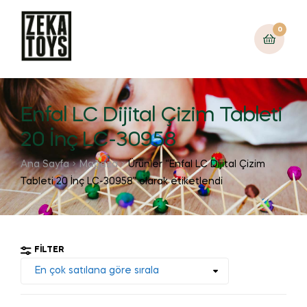
0
Enfal LC Dijital Çizim Tableti
20 İnç LC-30958
Ana Sayfa
Mağaza
Ürünler “Enfal LC Dijital Çizim
Tableti 20 İnç LC-30958” olarak etiketlendi
FILTER