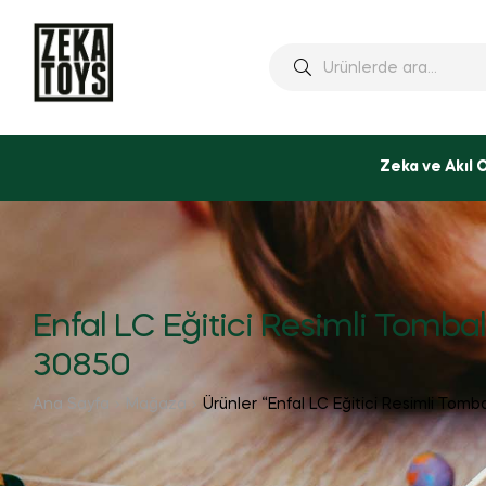
Ara:
Zeka ve Akıl 
Enfal LC Eğitici Resimli Tomba
30850
Ana Sayfa
Mağaza
Ürünler “Enfal LC Eğitici Resimli Tomb