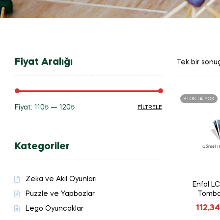
Fiyat Aralığı
Tek bir sonuç
STOKTA YOK
Fiyat:
110₺
—
120₺
FILTRELE
En
En
düşük
yüksek
Kategoriler
fiyat
fiyat
Zeka ve Akıl Oyunları
Enfal LC
Puzzle ve Yapbozlar
Tomba
112,34
Lego Oyuncaklar