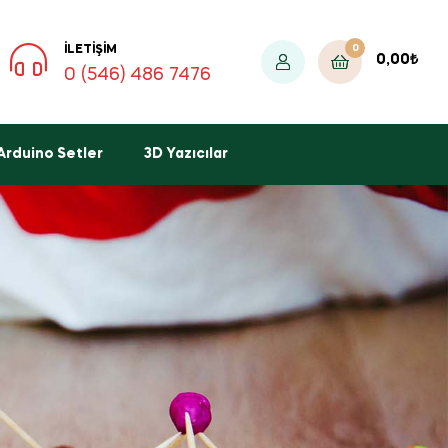
0
İLETIŞIM
0,00
₺
0 (546) 486 7476
Arduino Setler
3D Yazıcılar