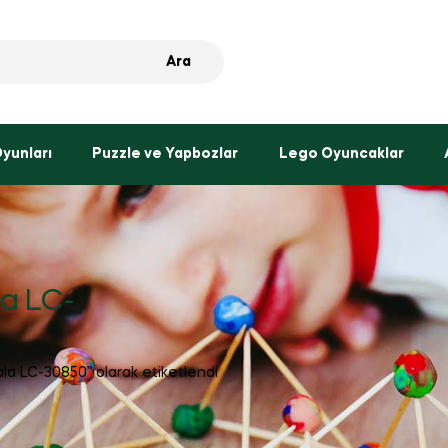
Ara
Oyunları
Puzzle ve Yapbozlar
Lego Oyuncaklar
la LC-
ala LC-30850” olarak etiketlendi