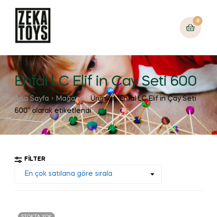
0
Enfal LC Elif in Çay Seti 600
Ana Sayfa
Mağaza
Ürünler “Enfal LC Elif in Çay Seti
600” olarak etiketlendi
FILTER
STOKTA YOK