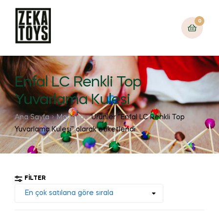
0
Enfal LC Renkli Top
Yuvarlama Kulesi
Ana Sayfa
Mağaza
Ürünler “Enfal LC Renkli Top
Yuvarlama Kulesi” olarak etiketlendi
FILTER