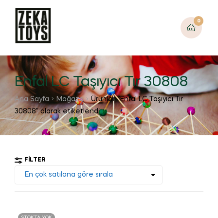
0
Enfal LC Taşıyıcı Tır 30808
Ana Sayfa
Mağaza
Ürünler “Enfal LC Taşıyıcı Tır
30808” olarak etiketlendi
FILTER
STOKTA YOK