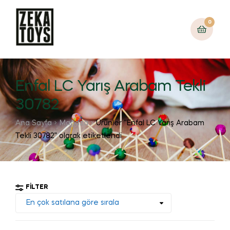
0
Enfal LC Yarış Arabam Tekli
30782
Ana Sayfa
Mağaza
Ürünler “Enfal LC Yarış Arabam
Tekli 30782” olarak etiketlendi
FILTER