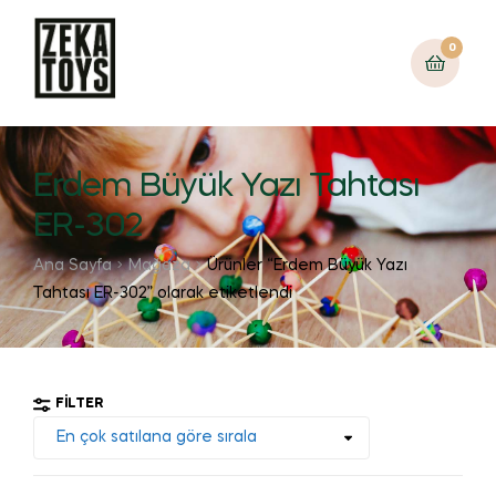
0
Erdem Büyük Yazı Tahtası
ER-302
Ana Sayfa
Mağaza
Ürünler “Erdem Büyük Yazı
Tahtası ER-302” olarak etiketlendi
FILTER