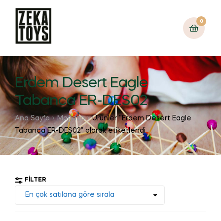
0
Erdem Desert Eagle
Tabanca ER-DES02
Ana Sayfa
Mağaza
Ürünler “Erdem Desert Eagle
Tabanca ER-DES02” olarak etiketlendi
FILTER