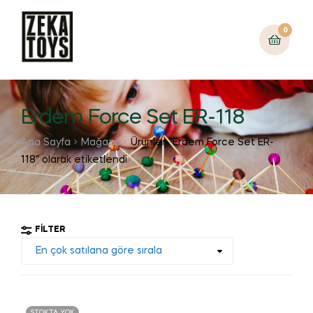
0
Erdem Force Set ER-118
Ana Sayfa
Mağaza
Ürünler “Erdem Force Set ER-
118” olarak etiketlendi
FILTER
STOKTA YOK