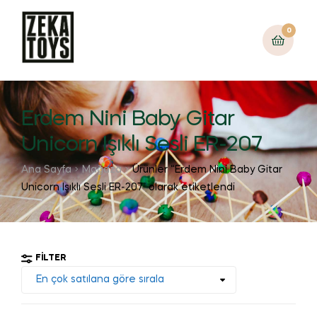
0
Erdem Nini Baby Gitar
Unicorn Işıklı Sesli ER-207
Ana Sayfa
Mağaza
Ürünler “Erdem Nini Baby Gitar
Unicorn Işıklı Sesli ER-207” olarak etiketlendi
FILTER