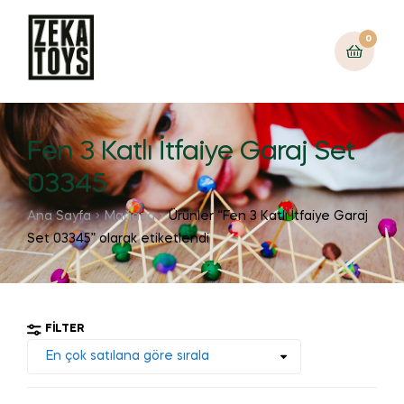
0
Fen 3 Katlı İtfaiye Garaj Set
03345
Ana Sayfa
Mağaza
Ürünler “Fen 3 Katlı İtfaiye Garaj
Set 03345” olarak etiketlendi
FILTER