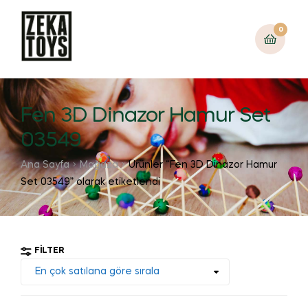
0
Fen 3D Dinazor Hamur Set
03549
Ana Sayfa
Mağaza
Ürünler “Fen 3D Dinazor Hamur
Set 03549” olarak etiketlendi
FILTER