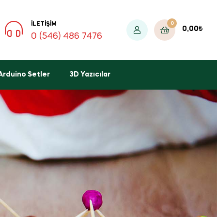
0
İLETIŞIM
0,00
₺
0 (546) 486 7476
Arduino Setler
3D Yazıcılar