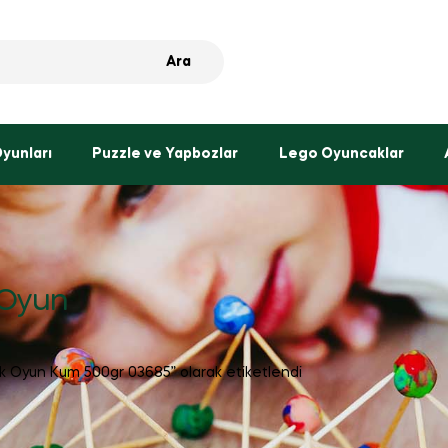
Ara
Oyunları
Puzzle ve Yapbozlar
Lego Oyuncaklar
 Oyun
ik Oyun Kum 500gr 03685” olarak etiketlendi