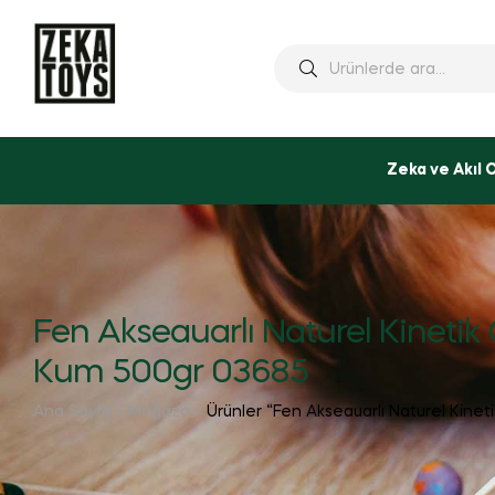
Ara:
Zeka ve Akıl 
Fen Akseauarlı Naturel Kinetik
Kum 500gr 03685
Ana Sayfa
Mağaza
Ürünler “Fen Akseauarlı Naturel Kinet