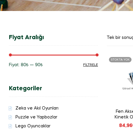
Fiyat Aralığı
Tek bir sonuç
STOKTA YOK
Fiyat:
80₺
—
90₺
FILTRELE
En
En
düşük
yüksek
Kategoriler
fiyat
fiyat
Zeka ve Akıl Oyunları
Fen Akse
Puzzle ve Yapbozlar
Kinetik 
84,96
Lego Oyuncaklar