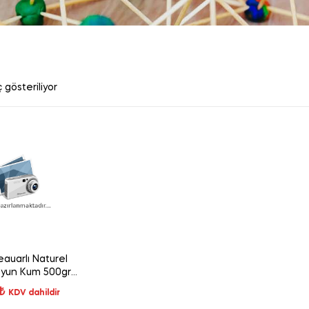
 gösteriliyor
auarlı Naturel
Oyun Kum 500gr
03685
₺
KDV dahildir