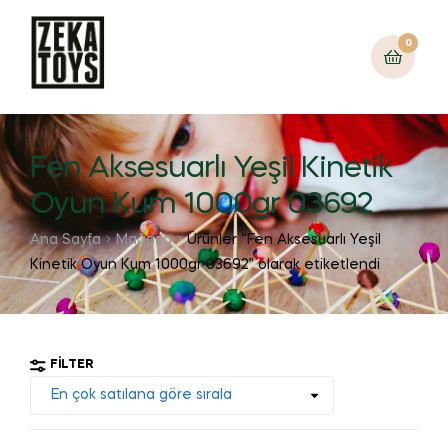
0
Fen Aksesuarlı Yeşil Kinetik
Oyun Kum 1000gr 03692
Ana Sayfa
Mağaza
Ürünler “Fen Aksesuarlı Yeşil
Kinetik Oyun Kum 1000gr 03692” olarak etiketlendi
FILTER