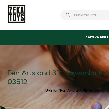
Ara:
Zeka ve Akıl 
Fen Artstand 3D Hayvanlar Ku
03612
Ana Sayfa
Mağaza
Ürünler “Fen Artstand 3D Hayvanlar K