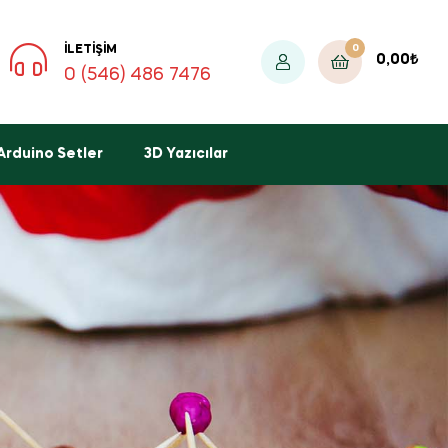
0
İLETIŞIM
0,00
₺
0 (546) 486 7476
Arduino Setler
3D Yazıcılar