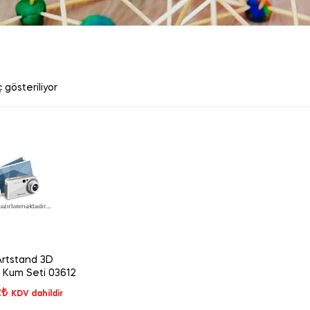
 gösteriliyor
Artstand 3D
 Kum Seti 03612
2
₺
KDV dahildir