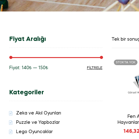
Fiyat Aralığı
Tek bir sonuç
STOKTA YOK
Fiyat:
140₺
—
150₺
FILTRELE
En
En
düşük
yüksek
Kategoriler
fiyat
fiyat
Zeka ve Akıl Oyunları
Fen 
Puzzle ve Yapbozlar
Hayvanlar
146,3
Lego Oyuncaklar