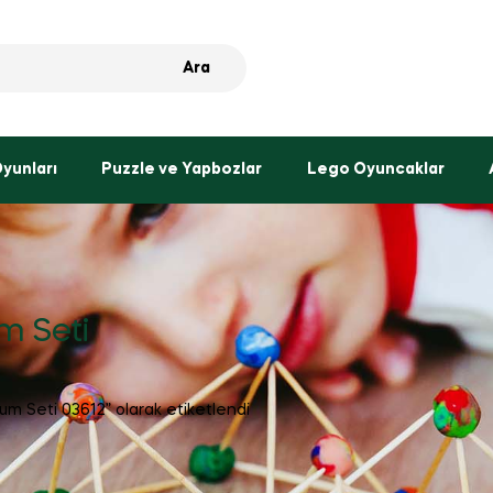
Ara
Oyunları
Puzzle ve Yapbozlar
Lego Oyuncaklar
m Seti
um Seti 03612” olarak etiketlendi