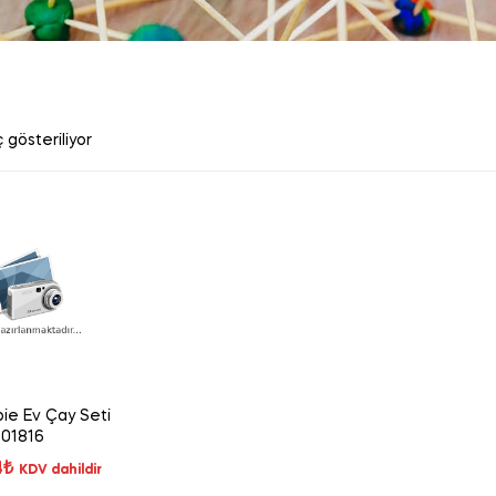
 gösteriliyor
ie Ev Çay Seti
01816
4
₺
KDV dahildir