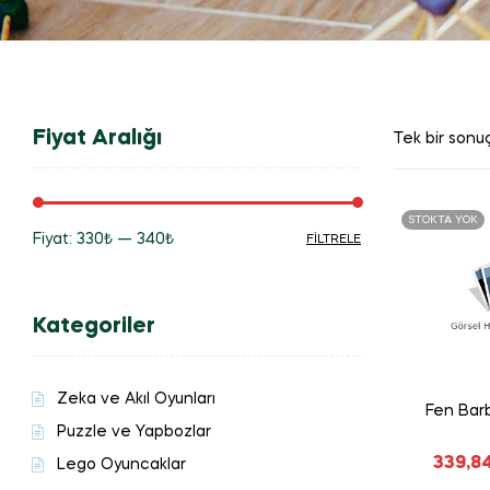
Fiyat Aralığı
Tek bir sonuç
STOKTA YOK
Fiyat:
330₺
—
340₺
FILTRELE
En
En
düşük
yüksek
Kategoriler
fiyat
fiyat
Zeka ve Akıl Oyunları
Fen Barb
Puzzle ve Yapbozlar
339,8
Lego Oyuncaklar