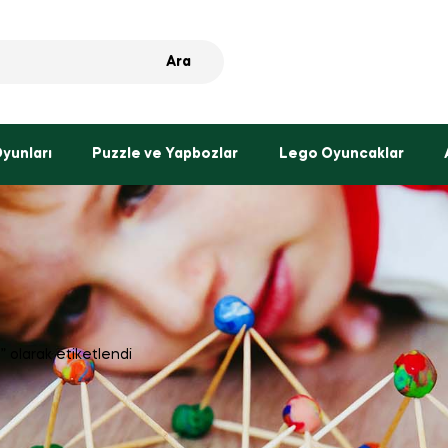
Ara
Oyunları
Puzzle ve Yapbozlar
Lego Oyuncaklar
” olarak etiketlendi