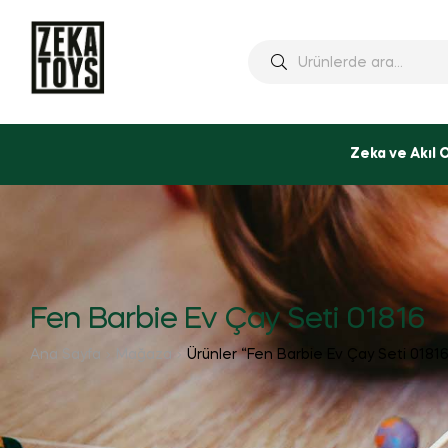
Ara:
Zeka ve Akıl 
Fen Barbie Ev Çay Seti 01816
Ana Sayfa
Mağaza
Ürünler “Fen Barbie Ev Çay Seti 01816