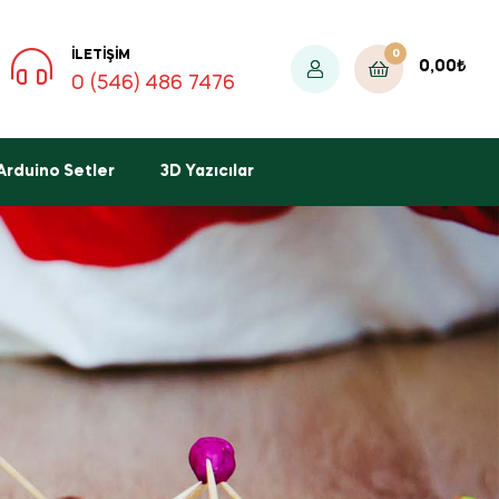
0
İLETIŞIM
0,00
₺
0 (546) 486 7476
Arduino Setler
3D Yazıcılar