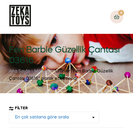
0
Fen Barbie Güzellik Çantası
03616
Ana Sayfa
Mağaza
Ürünler “Fen Barbie Güzellik
Çantası 03616” olarak etiketlendi
FILTER