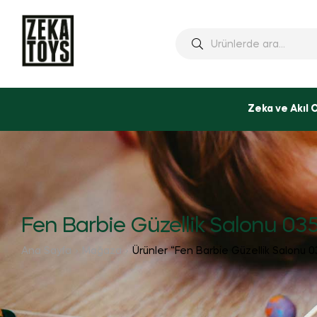
Ara:
Zeka ve Akıl 
Fen Barbie Güzellik Salonu 03
Ana Sayfa
Mağaza
Ürünler “Fen Barbie Güzellik Salonu 0