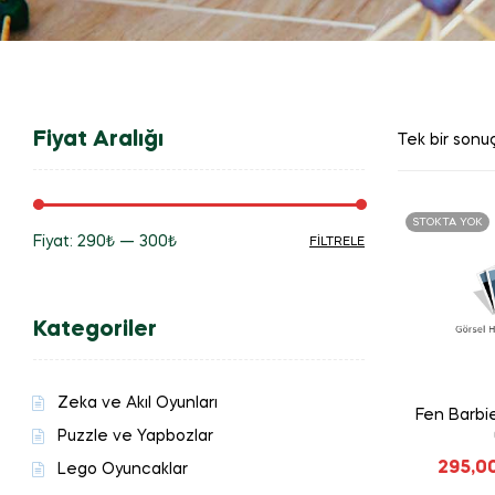
Fiyat Aralığı
Tek bir sonuç
STOKTA YOK
Fiyat:
290₺
—
300₺
FILTRELE
En
En
düşük
yüksek
Kategoriler
fiyat
fiyat
Zeka ve Akıl Oyunları
Fen Barbie
Puzzle ve Yapbozlar
295,0
Lego Oyuncaklar