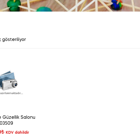
 gösteriliyor
 Güzellik Salonu
03509
0
₺
KDV dahildir