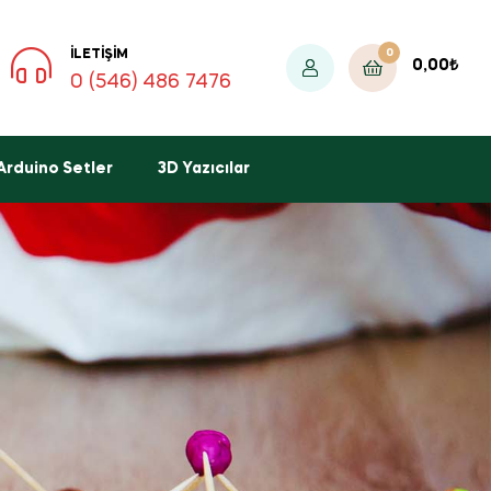
0
İLETIŞIM
0,00
₺
0 (546) 486 7476
Arduino Setler
3D Yazıcılar