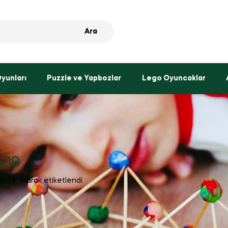
Ara
Oyunları
Puzzle ve Yapbozlar
Lego Oyuncaklar
509
3509” olarak etiketlendi