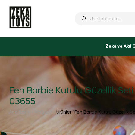
Ara:
Zeka ve Akıl 
Fen Barbie Kutulu Güzellik Seti
03655
Ana Sayfa
Mağaza
Ürünler “Fen Barbie Kutulu Güzellik Se