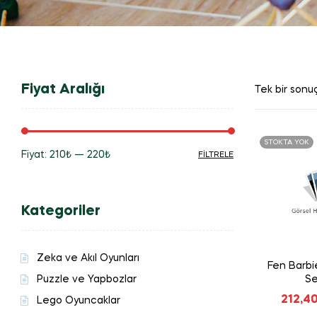
Fiyat Aralığı
Tek bir sonuç
STOKTA YOK
Fiyat:
210₺
—
220₺
FILTRELE
En
En
düşük
yüksek
Kategoriler
fiyat
fiyat
Zeka ve Akıl Oyunları
Fen Barbie
Puzzle ve Yapbozlar
Se
212,4
Lego Oyuncaklar