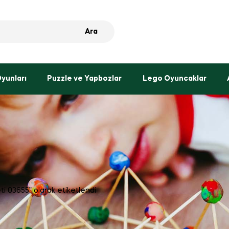
Ara
Oyunları
Puzzle ve Yapbozlar
Lego Oyuncaklar
ti 03655” olarak etiketlendi