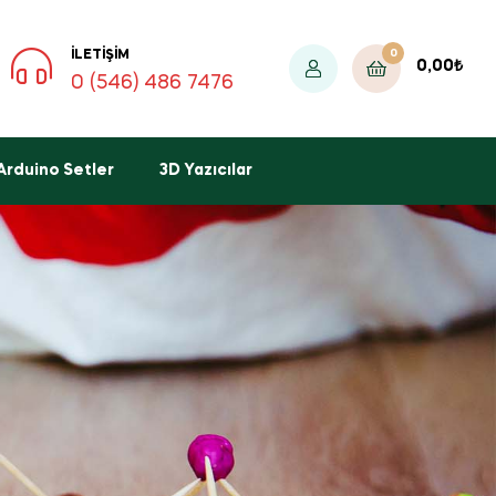
0
İLETIŞIM
0,00
₺
0 (546) 486 7476
Arduino Setler
3D Yazıcılar