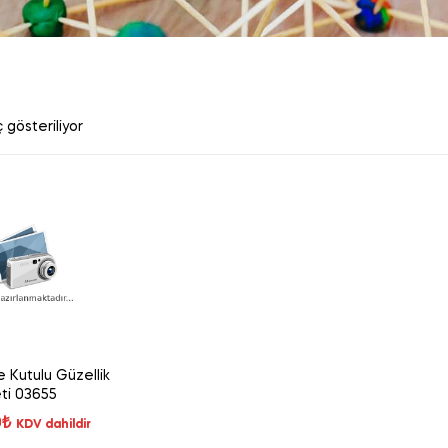
 gösteriliyor
 Kutulu Güzellik
ti 03655
0
₺
KDV dahildir