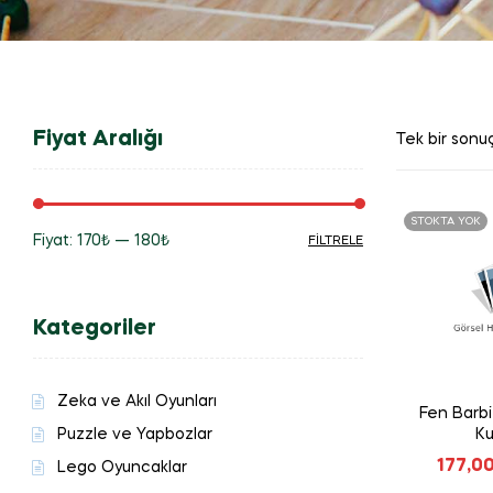
Fiyat Aralığı
Tek bir sonuç
STOKTA YOK
Fiyat:
170₺
—
180₺
FILTRELE
En
En
düşük
yüksek
Kategoriler
fiyat
fiyat
Zeka ve Akıl Oyunları
Fen Barbie
Puzzle ve Yapbozlar
Ku
177,0
Lego Oyuncaklar