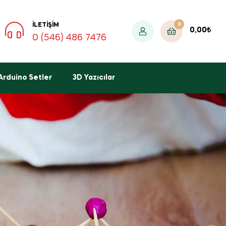
0
İLETIŞIM
0,00
₺
0 (546) 486 7476
Arduino Setler
3D Yazıcılar