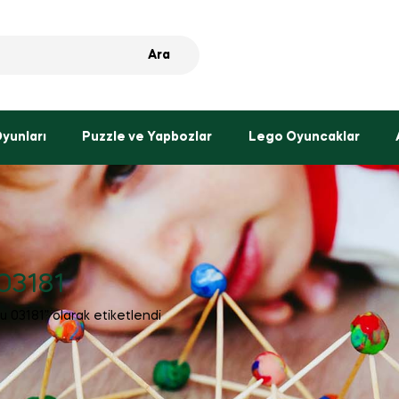
Ara
Oyunları
Puzzle ve Yapbozlar
Lego Oyuncaklar
 03181
tu 03181” olarak etiketlendi