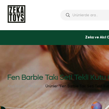
Ara:
Zeka ve Akıl 
Fen Barbie Takı Seti Tekli Kutu
Ana Sayfa
Mağaza
Ürünler “Fen Barbie Takı Seti Tekli Ku