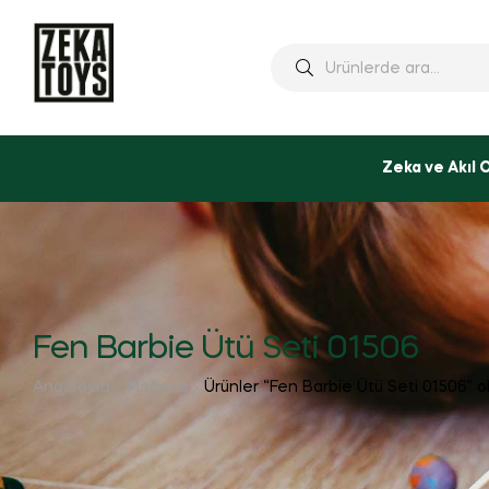
Ara:
Zeka ve Akıl 
Fen Barbie Ütü Seti 01506
Ana Sayfa
Mağaza
Ürünler “Fen Barbie Ütü Seti 01506” o