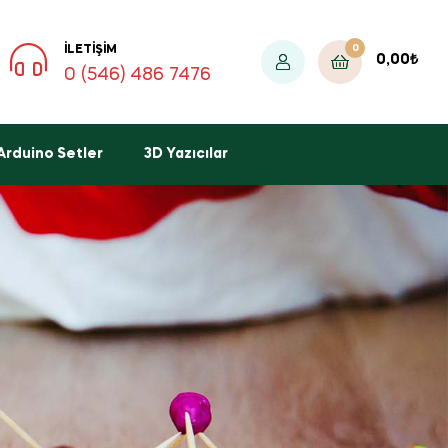
0
İLETIŞIM
0,00
₺
0 (546) 486 7476
Arduino Setler
3D Yazıcılar