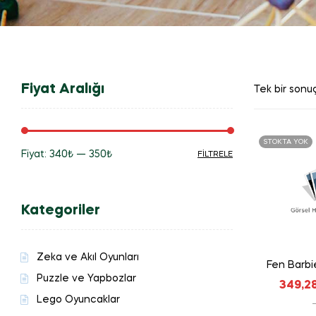
Fiyat Aralığı
Tek bir sonuç
STOKTA YOK
Fiyat:
340₺
—
350₺
FILTRELE
En
En
düşük
yüksek
Kategoriler
fiyat
fiyat
Zeka ve Akıl Oyunları
Fen Barbi
Puzzle ve Yapbozlar
349,2
Lego Oyuncaklar