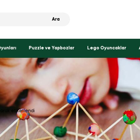
Ara
Oyunları
Puzzle ve Yapbozlar
Lego Oyuncaklar
larak etiketlendi