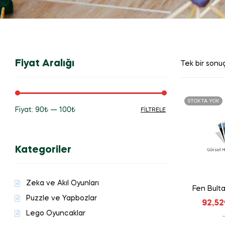
Fiyat Aralığı
Tek bir sonuç
STOKTA YOK
Fiyat:
90₺
—
100₺
FILTRELE
En
En
düşük
yüksek
Kategoriler
fiyat
fiyat
Zeka ve Akıl Oyunları
Fen Bult
Puzzle ve Yapbozlar
92,52
Lego Oyuncaklar