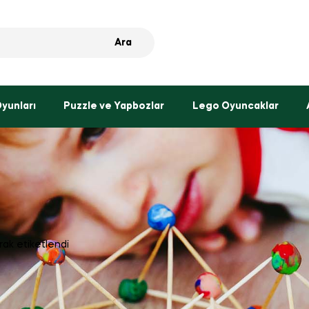
Ara
Oyunları
Puzzle ve Yapbozlar
Lego Oyuncaklar
rak etiketlendi