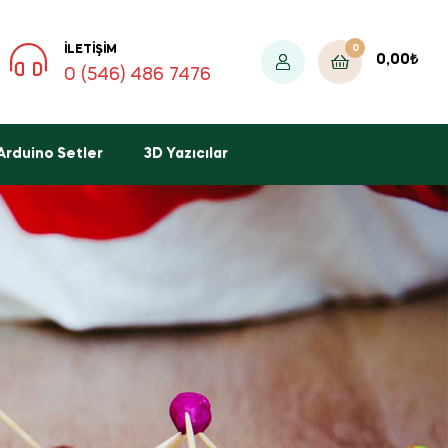
0
İLETIŞIM
0,00
₺
0 (546) 486 7476
Arduino Setler
3D Yazıcılar