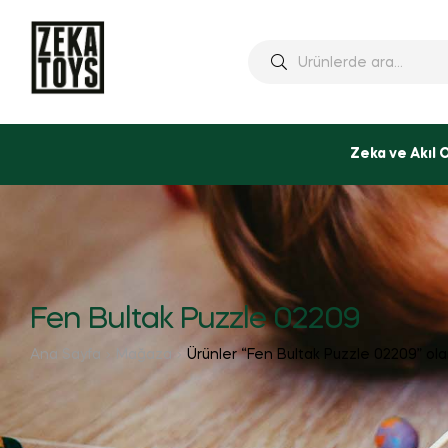
Ara:
Zeka ve Akıl 
Fen Bultak Puzzle 02209
Ana Sayfa
Mağaza
Ürünler “Fen Bultak Puzzle 02209” ola