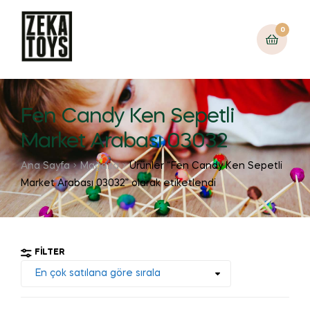
0
Fen Candy Ken Sepetli
Market Arabası 03032
Ana Sayfa
Mağaza
Ürünler “Fen Candy Ken Sepetli
Market Arabası 03032” olarak etiketlendi
FILTER