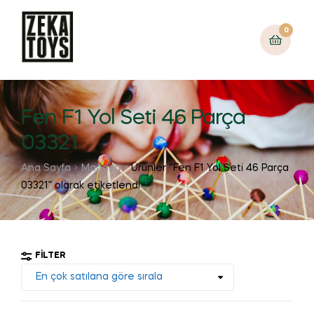
0
Fen F1 Yol Seti 46 Parça
03321
Ana Sayfa
Mağaza
Ürünler “Fen F1 Yol Seti 46 Parça
03321” olarak etiketlendi
FILTER