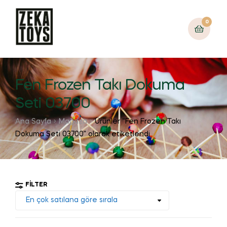
0
Fen Frozen Takı Dokuma
Seti 03700
Ana Sayfa
Mağaza
Ürünler “Fen Frozen Takı
Dokuma Seti 03700” olarak etiketlendi
FILTER