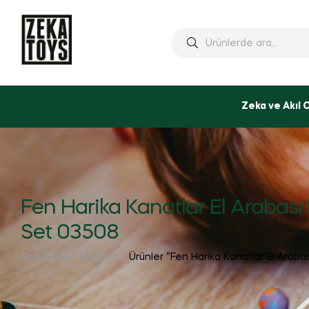
Ara:
Zeka ve Akıl 
Fen Harika Kanatlar El Arabası 
Set 03508
Ana Sayfa
Mağaza
Ürünler “Fen Harika Kanatlar El Arabas