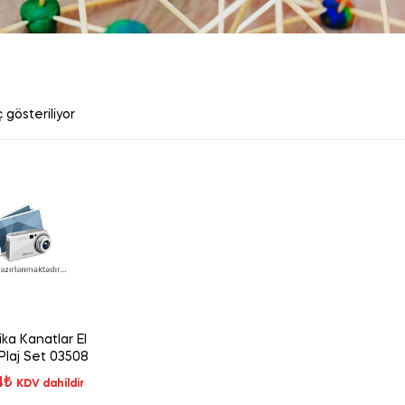
 gösteriliyor
ka Kanatlar El
Plaj Set 03508
4
₺
KDV dahildir