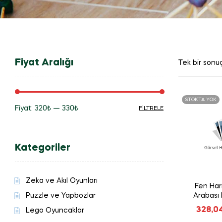
Fiyat Aralığı
Tek bir sonuç
STOKTA YOK
Fiyat:
320₺
—
330₺
FILTRELE
En
En
düşük
yüksek
Kategoriler
fiyat
fiyat
Zeka ve Akıl Oyunları
Fen Hari
Puzzle ve Yapbozlar
Arabası 
328,0
Lego Oyuncaklar