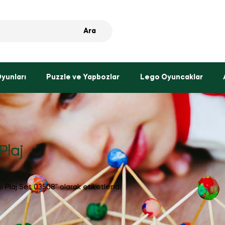
Ara
Oyunları
Puzzle ve Yapbozlar
Lego Oyuncaklar
Plaj
ı Plaj Set 03508” olarak etiketlendi