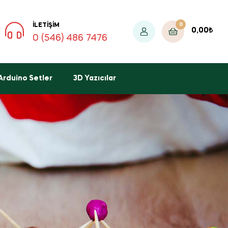
0
İLETIŞIM
0,00
₺
0 (546) 486 7476
Arduino Setler
3D Yazıcılar