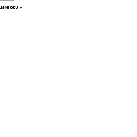
MINI OKU