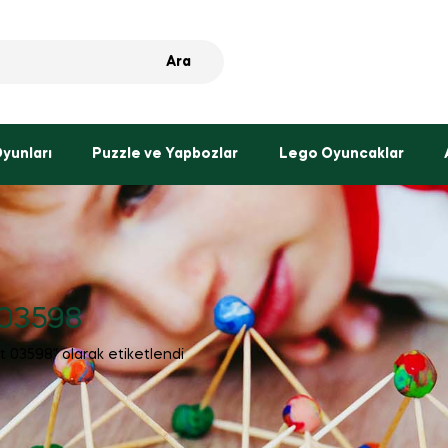
Ara
Oyunları
Puzzle ve Yapbozlar
Lego Oyuncaklar
 03598
t 03598” olarak etiketlendi