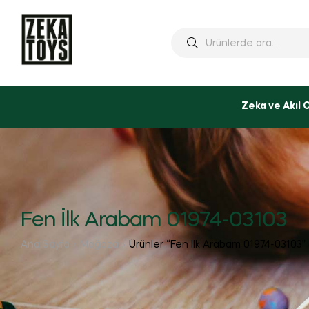
Ara:
Zeka ve Akıl 
Fen İlk Arabam 01974-03103
Ana Sayfa
Mağaza
Ürünler “Fen İlk Arabam 01974-03103” 