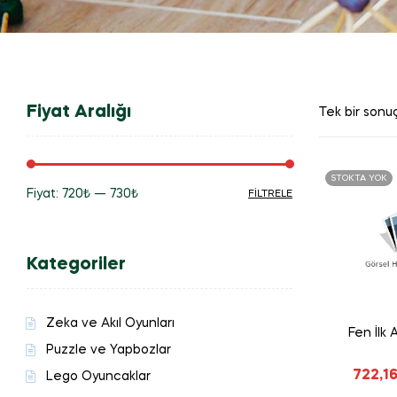
Fiyat Aralığı
Tek bir sonuç
STOKTA YOK
Fiyat:
720₺
—
730₺
FILTRELE
En
En
düşük
yüksek
Kategoriler
fiyat
fiyat
Zeka ve Akıl Oyunları
Fen İlk
Puzzle ve Yapbozlar
722,1
Lego Oyuncaklar