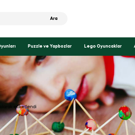
Ara
Oyunları
Puzzle ve Yapbozlar
Lego Oyuncaklar
olarak etiketlendi