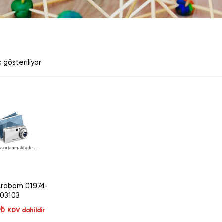
 gösteriliyor
 Arabam 01974-
03103
6
₺
KDV dahildir