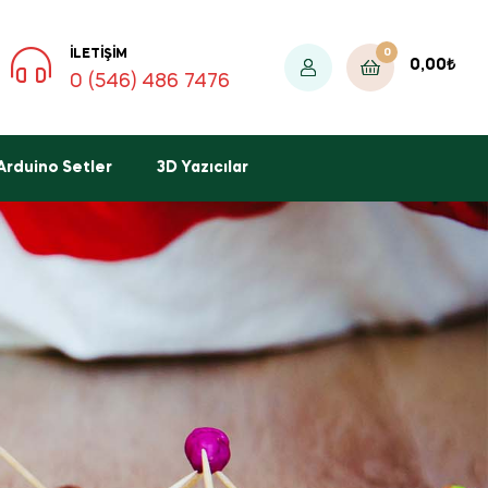
0
İLETIŞIM
0,00
₺
0 (546) 486 7476
Arduino Setler
3D Yazıcılar