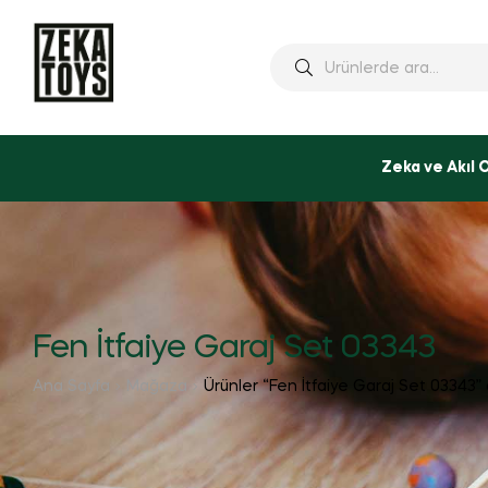
Ara:
Zeka ve Akıl 
Fen İtfaiye Garaj Set 03343
Ana Sayfa
Mağaza
Ürünler “Fen İtfaiye Garaj Set 03343” 