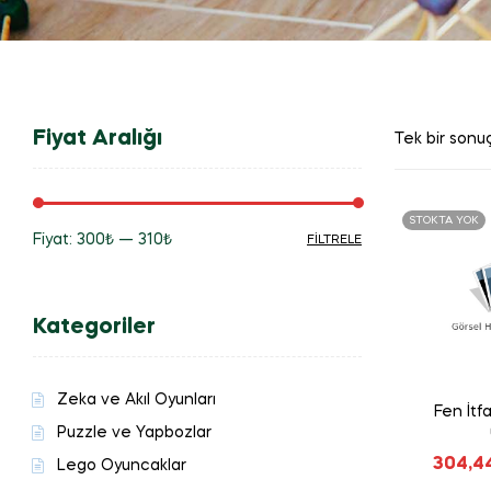
Fiyat Aralığı
Tek bir sonuç
STOKTA YOK
Fiyat:
300₺
—
310₺
FILTRELE
En
En
düşük
yüksek
Kategoriler
fiyat
fiyat
Zeka ve Akıl Oyunları
Fen İtf
Puzzle ve Yapbozlar
304,4
Lego Oyuncaklar