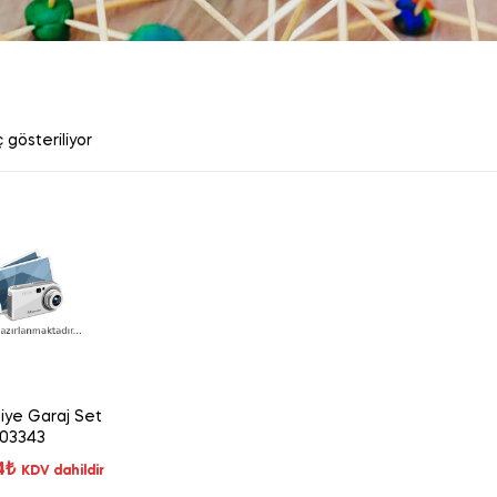
 gösteriliyor
aiye Garaj Set
03343
4
₺
KDV dahildir