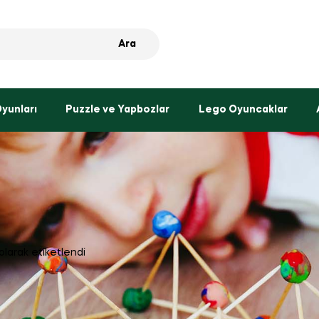
Ara
Oyunları
Puzzle ve Yapbozlar
Lego Oyuncaklar
olarak etiketlendi