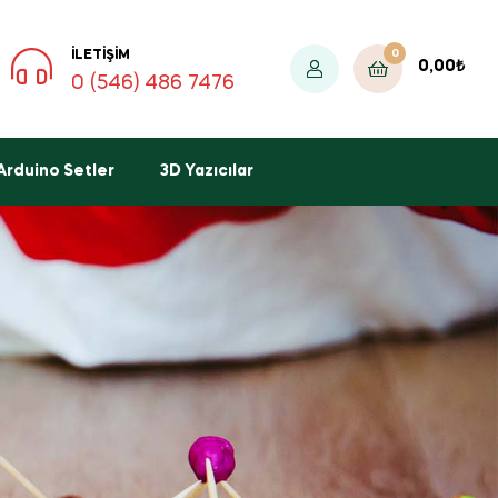
0
İLETIŞIM
0,00
₺
0 (546) 486 7476
Arduino Setler
3D Yazıcılar