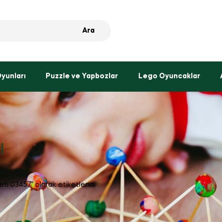
Ara
Oyunları
Puzzle ve Yapbozlar
Lego Oyuncaklar
i
ti 03457” olarak etiketlendi