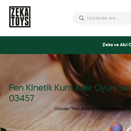
Ara:
Zeka ve Akıl 
Fen Kinetik Kum Kale Oyun Set
03457
Ana Sayfa
Mağaza
Ürünler “Fen Kinetik Kum Kale Oyun Se