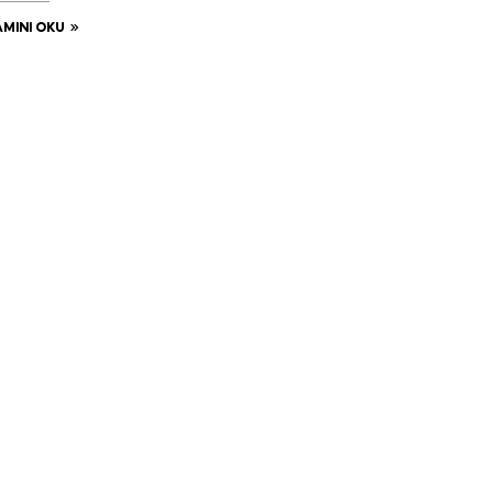
MINI OKU