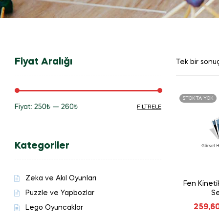
Fiyat Aralığı
Tek bir sonuç
STOKTA YOK
Fiyat:
250₺
—
260₺
FILTRELE
En
En
düşük
yüksek
Kategoriler
fiyat
fiyat
Zeka ve Akıl Oyunları
Fen Kinet
Puzzle ve Yapbozlar
Se
259,6
Lego Oyuncaklar