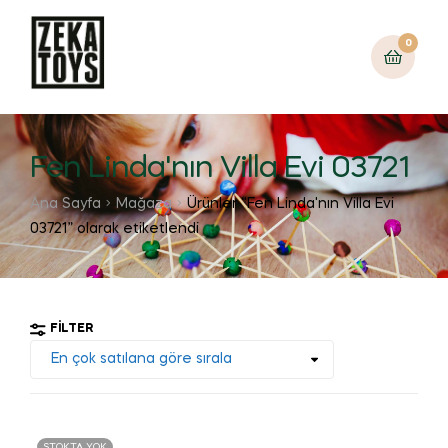
0
Fen Linda'nın Villa Evi 03721
Ana Sayfa
Mağaza
Ürünler “Fen Linda'nın Villa Evi
03721” olarak etiketlendi
FILTER
STOKTA YOK