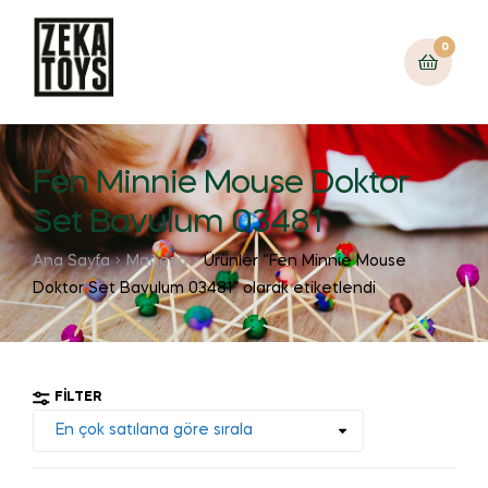
0
Fen Minnie Mouse Doktor
Set Bavulum 03481
Ana Sayfa
Mağaza
Ürünler “Fen Minnie Mouse
Doktor Set Bavulum 03481” olarak etiketlendi
FILTER