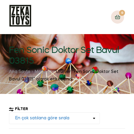
0
Fen Sonic Doktor Set Bavul
03815
Ana Sayfa
Mağaza
Ürünler “Fen Sonic Doktor Set
Bavul 03815” olarak etiketlendi
FILTER