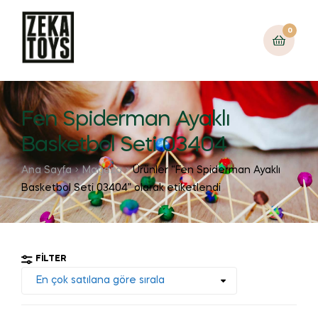
0
Fen Spiderman Ayaklı
Basketbol Seti 03404
Ana Sayfa
Mağaza
Ürünler “Fen Spiderman Ayaklı
Basketbol Seti 03404” olarak etiketlendi
FILTER