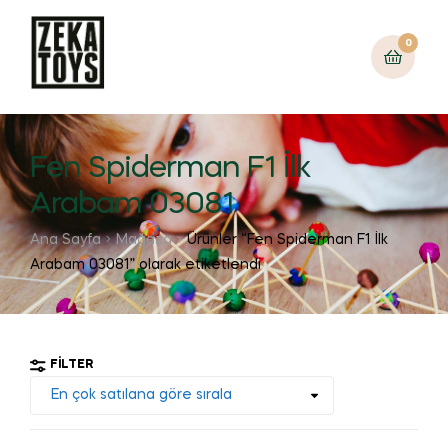
0
Fen Spiderman F1 İlk
Arabam 03081
Ana Sayfa
Mağaza
Ürünler “Fen Spiderman F1 İlk
Arabam 03081” olarak etiketlendi
FILTER