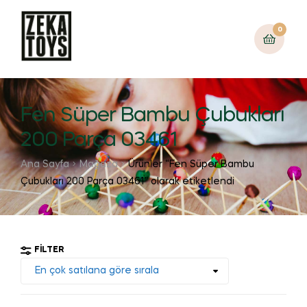
0
Fen Süper Bambu Çubukları
200 Parça 03461
Ana Sayfa
Mağaza
Ürünler “Fen Süper Bambu
Çubukları 200 Parça 03461” olarak etiketlendi
FILTER