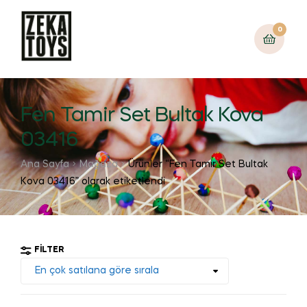
0
Fen Tamir Set Bultak Kova
03416
Ana Sayfa
Mağaza
Ürünler “Fen Tamir Set Bultak
Kova 03416” olarak etiketlendi
FILTER