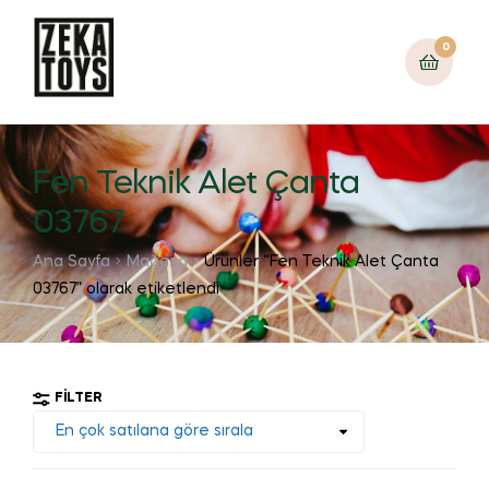
0
Fen Teknik Alet Çanta
03767
Ana Sayfa
Mağaza
Ürünler “Fen Teknik Alet Çanta
03767” olarak etiketlendi
FILTER