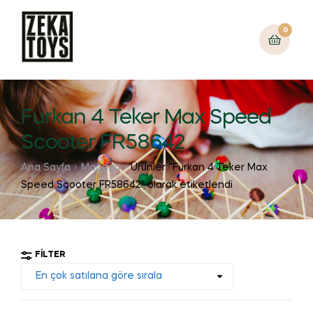
0
Furkan 4 Teker Max Speed
Scooter FR58642
Ana Sayfa
Mağaza
Ürünler “Furkan 4 Teker Max
Speed Scooter FR58642” olarak etiketlendi
FILTER