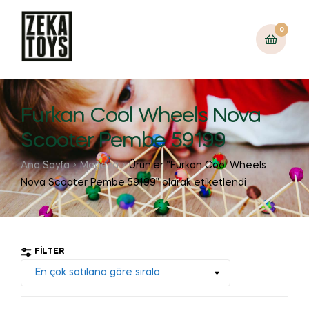
0
Furkan Cool Wheels Nova
Scooter Pembe 59199
Ana Sayfa
Mağaza
Ürünler “Furkan Cool Wheels
Nova Scooter Pembe 59199” olarak etiketlendi
FILTER