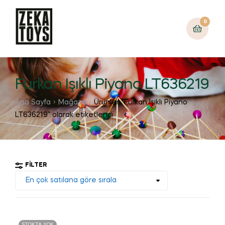
0
Furkan Işıklı Piyano LT636219
Ana Sayfa
Mağaza
Ürünler “Furkan Işıklı Piyano
LT636219” olarak etiketlendi
FILTER
STOKTA YOK