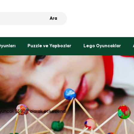
Ara
Oyunları
Puzzle ve Yapbozlar
Lego Oyuncaklar
uncak 55801” olarak etiketlendi