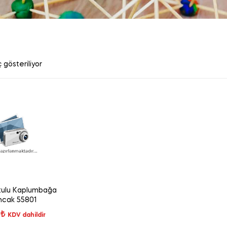
 gösteriliyor
tulu Kaplumbağa
cak 55801
0
₺
KDV dahildir