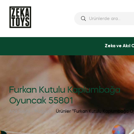
Ara:
Zeka ve Akıl 
Furkan Kutulu Kaplumbağa
Oyuncak 55801
Ana Sayfa
Mağaza
Ürünler “Furkan Kutulu Kaplumbağa Oy