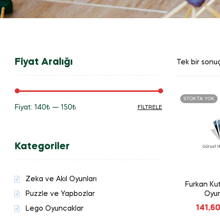
Fiyat Aralığı
Tek bir sonuç
STOKTA YOK
Fiyat:
140₺
—
150₺
FILTRELE
En
En
düşük
yüksek
Kategoriler
fiyat
fiyat
Zeka ve Akıl Oyunları
Furkan Ku
Puzzle ve Yapbozlar
Oyun
141,6
Lego Oyuncaklar