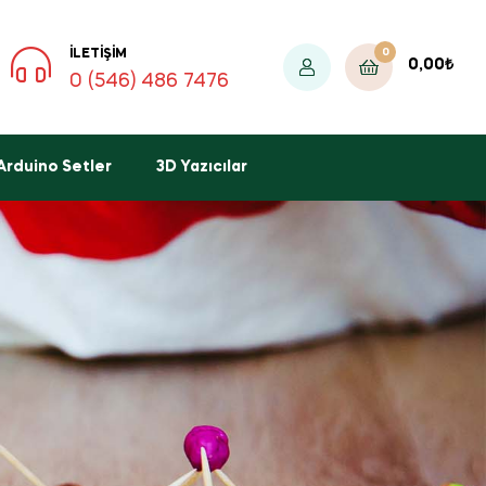
0
İLETIŞIM
0,00
₺
0 (546) 486 7476
Arduino Setler
3D Yazıcılar