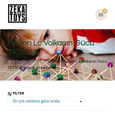
0
Furkan Lc Volkanın Gücü
TK77618
Ana Sayfa
Mağaza
Ürünler “Furkan Lc Volkanın Gücü
TK77618” olarak etiketlendi
FILTER