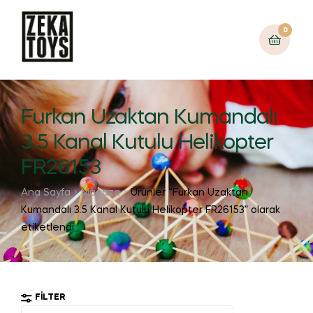
0
Furkan Uzaktan Kumandalı
3.5 Kanal Kutulu Helikopter
FR26153
Ana Sayfa
Mağaza
Ürünler “Furkan Uzaktan
Kumandalı 3.5 Kanal Kutulu Helikopter FR26153” olarak
etiketlendi
FILTER