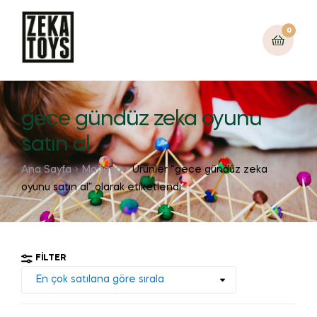
0
gece gündüz zeka oyunu
satın al
Ana Sayfa
Mağaza
Ürünler “gece gündüz zeka
oyunu satın al” olarak etiketlendi
FILTER