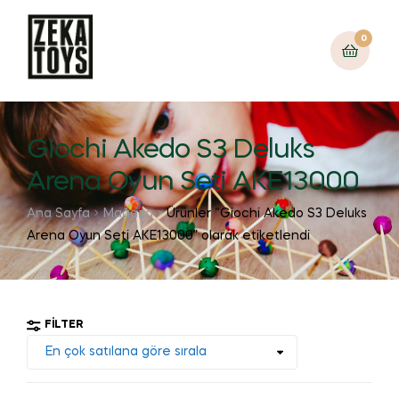
0
Giochi Akedo S3 Deluks
Arena Oyun Seti AKE13000
Ana Sayfa
Mağaza
Ürünler “Giochi Akedo S3 Deluks
Arena Oyun Seti AKE13000” olarak etiketlendi
FILTER