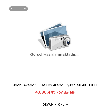
STOKTA YOK
Giochi Akedo S3 Deluks Arena Oyun Seti AKE13000
4.080,44
₺
KDV dahildir
DEVAMINI OKU